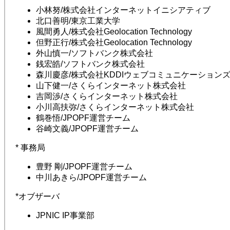
小林努/株式会社インターネットイニシアティブ
北口善明/東京工業大学
風間勇人/株式会社Geolocation Technology
但野正行/株式会社Geolocation Technology
外山慎一/ソフトバンク株式会社
銭宏皓/ソフトバンク株式会社
森川慶彦/株式会社KDDIウェブコミュニケーション
山下健一/さくらインターネット株式会社
吉岡渉/さくらインターネット株式会社
小川高扶弥/さくらインターネット株式会社
鶴巻悟/JPOPF運営チーム
谷崎文義/JPOPF運営チーム
* 事務局
豊野 剛/JPOPF運営チーム
中川あきら/JPOPF運営チーム
*オブザーバ
JPNIC IP事業部